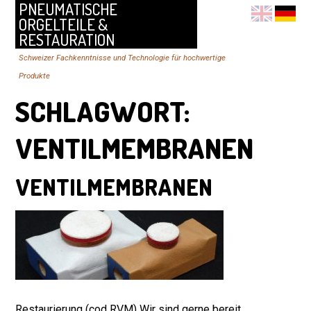
PNEUMATISCHE
ORGELTEILE &
RESTAURATION
Schweizer Fachkenntnisse und Technologie für hochwertige
Produkte
SCHLAGWORT:
VENTILMEMBRANEN
VENTILMEMBRANEN
Restaurierung (cod RVM) Wir sind gerne bereit